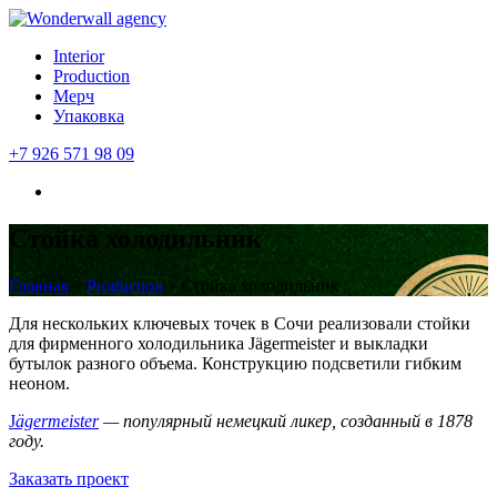
Interior
Production
Мерч
Упаковка
+7 926 571 98 09
Стойка холодильник
Главная
»
Production
»
Стойка холодильник
Для нескольких ключевых точек в Сочи реализовали стойки
для фирменного холодильника Jägermeister и выкладки
бутылок разного объема. Конструкцию подсветили гибким
неоном.
J
äg
ermeister
— популярный немецкий ликер, созданный в 1878
году.
Заказать проект