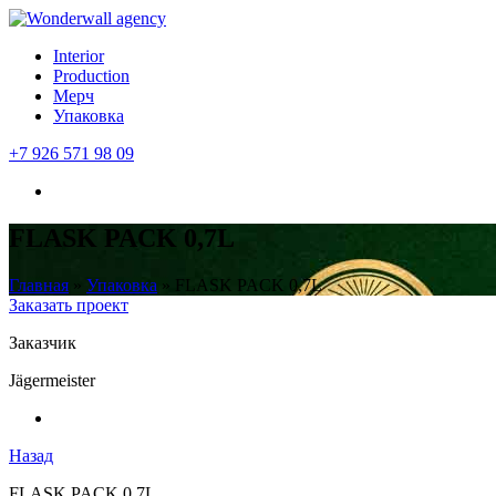
Interior
Production
Мерч
Упаковка
+7 926 571 98 09
FLASK PACK 0,7L
Главная
»
Упаковка
»
FLASK PACK 0,7L
Заказать проект
Заказчик
Jägermeister
Назад
FLASK PACK 0,7L